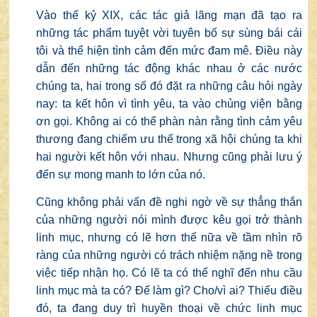
Vào thế kỷ XIX, các tác giả lãng mạn đã tạo ra
những tác phẩm tuyệt vời tuyên bố sự sùng bái cái
tôi và thể hiện tình cảm đến mức đam mê. Điều này
dẫn đến những tác động khác nhau ở các nước
chúng ta, hai trong số đó đặt ra những câu hỏi ngày
nay: ta kết hôn vì tình yêu, ta vào chủng viện bằng
ơn gọi. Không ai có thể phàn nàn rằng tình cảm yêu
thương đang chiếm ưu thế trong xã hội chúng ta khi
hai người kết hôn với nhau. Nhưng cũng phải lưu ý
đến sự mong manh to lớn của nó.
Cũng không phải vấn đề nghi ngờ về sự thẳng thắn
của những người nói mình được kêu gọi trở thành
linh mục, nhưng có lẽ hơn thế nữa về tầm nhìn rõ
ràng của những người có trách nhiệm nặng nề trong
việc tiếp nhận họ. Có lẽ ta có thể nghĩ đến nhu cầu
linh mục mà ta có? Để làm gì? Cho/vì ai? Thiếu điều
đó, ta đang duy trì huyền thoại về chức linh mục