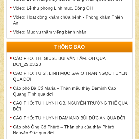
Video: Lễ thụ phong Linh mục, Dòng OH
Video: Hoạt động khám chữa bệnh - Phòng khám Thiên
An
Video: Mục vụ thăm viếng bệnh nhân
THÔNG BÁO
CÁO PHÓ: TH. GIUSE BÙI VĂN TÂM. OH QUA
ĐỜI_29.03.23
CÁO PHÓ: TU SĨ, LINH MỤC SAVIO TRẦN NGỌC TUYÊN
QUA ĐỜI
Cáo phó Bà Cố Maria – Thân mẫu thầy Đaminh Cao
Quang Tình qua đời
CÁO PHÓ: TU HUYNH GB. NGUYỄN TRƯỜNG THẾ QUA
ĐỜI
CÁO PHÓ: TU HUYNH DAMIANO BÙI ĐỨC AN QUA ĐỜI
Cáo phó Ông Cố Phêrô – Thân phụ của thầy Phêrô
Nguyễn Đức qua đời