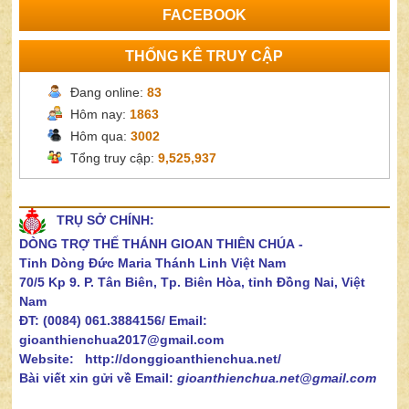
FACEBOOK
THỐNG KÊ TRUY CẬP
Đang online:
83
Hôm nay:
1863
Hôm qua:
3002
Tổng truy cập:
9,525,937
TRỤ SỞ CHÍNH:
DÒNG TRỢ THẾ THÁNH GIOAN THIÊN CHÚA
-
Tỉnh Dòng Đức Maria Thánh Linh Việt Nam
70/5 Kp 9. P. Tân Biên, Tp. Biên Hòa, tỉnh Đồng Nai, Việt
Nam
ĐT: (0084) 061.3884156/
Email:
gioanthienchua2017@gmail.com
Website: http://donggioanthienchua.net/
Bài viết xin gửi về Email:
gioanthienchua.net@gmail.com