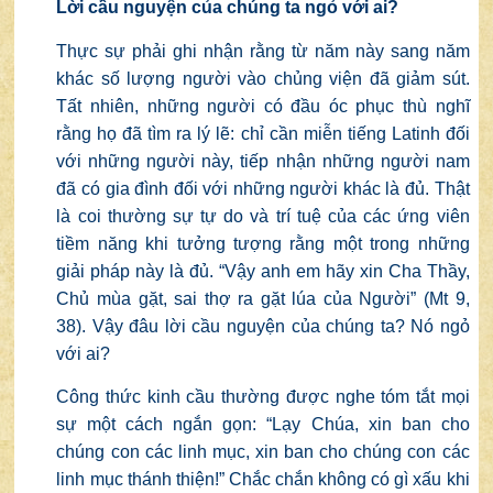
Lời cầu nguyện của chúng ta ngỏ với ai?
Thực sự phải ghi nhận rằng từ năm này sang năm
khác số lượng người vào chủng viện đã giảm sút.
Tất nhiên, những người có đầu óc phục thù nghĩ
rằng họ đã tìm ra lý lẽ: chỉ cần miễn tiếng Latinh đối
với những người này, tiếp nhận những người nam
đã có gia đình đối với những người khác là đủ. Thật
là coi thường sự tự do và trí tuệ của các ứng viên
tiềm năng khi tưởng tượng rằng một trong những
giải pháp này là đủ. “Vậy anh em hãy xin Cha Thầy,
Chủ mùa gặt, sai thợ ra gặt lúa của Người” (Mt 9,
38). Vậy đâu lời cầu nguyện của chúng ta? Nó ngỏ
với ai?
Công thức kinh cầu thường được nghe tóm tắt mọi
sự một cách ngắn gọn: “Lạy Chúa, xin ban cho
chúng con các linh mục, xin ban cho chúng con các
linh mục thánh thiện!” Chắc chắn không có gì xấu khi