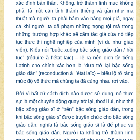
xác định bản thân. Không, trở thành linh mục không
phải là một căn tính thánh thiêng và gần như ma
thuật mà người ta phải bám vào bằng mọi giá, ngay
cả khi người ta đã phạm những trọng tội mà trong
những trường hợp khác sẽ cấm tác giả của nó tiếp
tục thực thi nghề nghiệp của mình (ví dụ như giáo
viên). Kiểu nói “buộc xuống bậc sống giáo dân / hồi
tục” (réduire à l’état laïc) – lẽ ra nên dịch từ tiếng
Latinh cho chính xác hơn là “đưa trở lại bậc sống
giáo dân” (reconduction à l’état laïc) – biểu lộ rõ ràng
mức độ vô thức mà chúng ta đã cùng nhau rơi vào.
Bởi vì bất cứ cách dịch nào được sử dụng, nó thực
sự là một chuyển động quay trở lại, thoái lui, như thể
bậc sống giáo sĩ ở “trên” bậc sống giáo dân, trong
khi bậc sống giáo sĩ được truyền chức cho bậc sống
giáo dân, nghĩa là bậc sống giáo sĩ là để phục vụ
bậc sống giáo dân. Người ta không trở thành linh