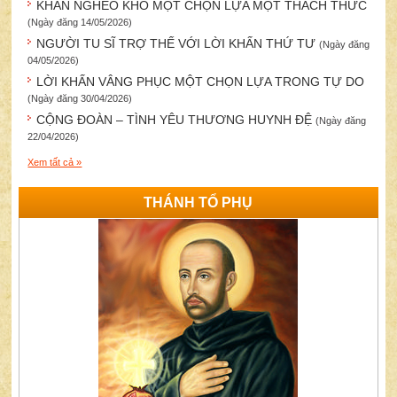
KHẤN NGHÈO KHÓ MỘT CHỌN LỰA MỘT THÁCH THỨC
(Ngày đăng 14/05/2026)
NGƯỜI TU SĨ TRỢ THẾ VỚI LỜI KHẤN THỨ TƯ
(Ngày đăng
04/05/2026)
LỜI KHẤN VÂNG PHỤC MỘT CHỌN LỰA TRONG TỰ DO
(Ngày đăng 30/04/2026)
CỘNG ĐOÀN – TÌNH YÊU THƯƠNG HUYNH ĐỆ
(Ngày đăng
22/04/2026)
Xem tất cả »
THÁNH TỔ PHỤ