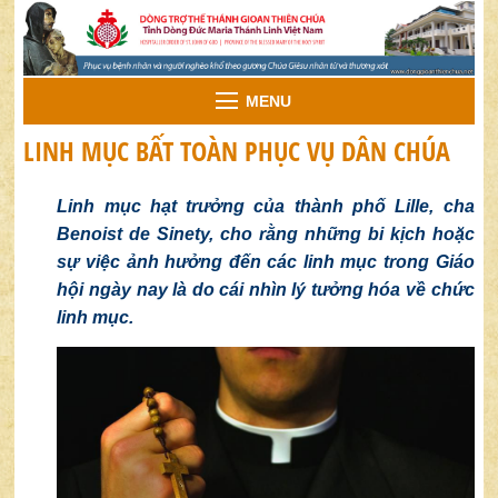
MENU
LINH MỤC BẤT TOÀN PHỤC VỤ DÂN CHÚA
Linh mục
hạt
trưởng của thành phố Lille,
c
ha
Benoist de Sinety
,
cho rằng những bi kịch hoặc
sự việc ảnh hưởng đến các linh mục trong Giáo
hội ngày nay là do
cái
nhìn lý tưởng hóa về chức
linh mục.