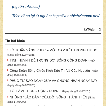
(nguồn :
Aleteia
)
Trích đăng lại từ nguồn: https://xuanbichvietnam.net/
Phản hồi
Tin bài khác
LỜI KHẤN VÂNG PHỤC – MỘT CAM KẾT TRONG TỰ DO
(Ngày đăng 22/07/2026)
TÌNH HUYNH ĐỆ TRONG ĐỜI SỐNG CỘNG ĐOÀN
(Ngày
đăng 16/07/2026)
Cộng Đoàn Sống Chiều Kích Đức Tin Và Cầu Nguyện
(Ngày
đăng 15/07/2026)
PHÚC TỬ ĐẠO NGÀY XƯA VÀ CHỨNG NHÂN NGÀY NAY
(Ngày đăng 04/07/2026)
TÔI LÀ AI TRONG CỘNG ĐOÀN ?
(Ngày đăng 30/06/2026)
NHỮNG “BẢO ĐẢM” CỦA ĐỜI SỐNG THÁNH HIẾN
(Ngày
đăng 17/06/2026)