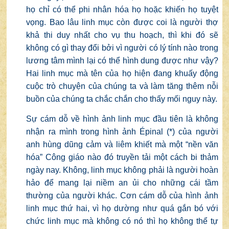
họ chỉ có thể phi nhân hóa họ hoặc khiến họ tuyệt
vọng. Bao lâu linh mục còn được coi là người thợ
khả thi duy nhất cho vụ thu hoạch, thì khi đó sẽ
không có gì thay đổi bởi vì người có lý tính nào trong
lương tâm mình lại có thể hình dung được như vậy?
Hai linh mục mà tên của họ hiện đang khuấy động
cuộc trò chuyện của chúng ta và làm tăng thêm nỗi
buồn của chúng ta chắc chắn cho thấy mối nguy này.
Sự cám dỗ về hình ảnh linh mục đầu tiên là không
nhận ra mình trong hình ảnh Épinal (*) của người
anh hùng dũng cảm và liêm khiết mà một “nền văn
hóa” Công giáo nào đó truyền tải một cách bi thảm
ngày nay. Không, linh mục không phải là người hoàn
hảo để mang lại niềm an ủi cho những cái tầm
thường của người khác. Cơn cám dỗ của hình ảnh
linh mục thứ hai, vì họ dường như quá gắn bó với
chức linh mục mà không có nó thì họ không thể tự