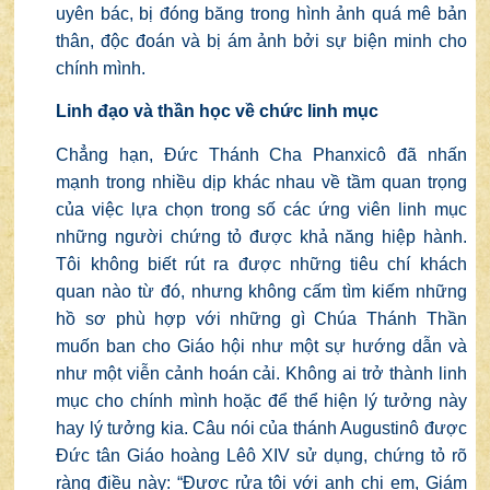
uyên bác, bị đóng băng trong hình ảnh quá mê bản
thân, độc đoán và bị ám ảnh bởi sự biện minh cho
chính mình.
Linh đạo và thần học về chức linh mục
Chẳng hạn, Đức Thánh Cha Phanxicô đã nhấn
mạnh trong nhiều dịp khác nhau về tầm quan trọng
của việc lựa chọn trong số các ứng viên linh mục
những người chứng tỏ được khả năng hiệp hành.
Tôi không biết rút ra được những tiêu chí khách
quan nào từ đó, nhưng không cấm tìm kiếm những
hồ sơ phù hợp với những gì Chúa Thánh Thần
muốn ban cho Giáo hội như một sự hướng dẫn và
như một viễn cảnh hoán cải. Không ai trở thành linh
mục cho chính mình hoặc để thể hiện lý tưởng này
hay lý tưởng kia. Câu nói của thánh Augustinô được
Đức tân Giáo hoàng Lêô XIV sử dụng, chứng tỏ rõ
ràng điều này: “Được rửa tội với anh chị em, Giám