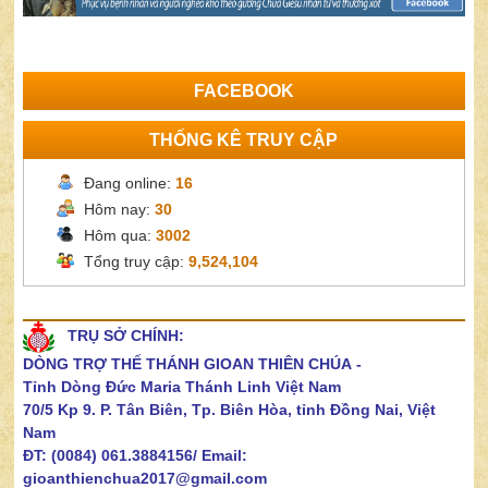
FACEBOOK
THỐNG KÊ TRUY CẬP
Đang online:
16
Hôm nay:
30
Hôm qua:
3002
Tổng truy cập:
9,524,104
TRỤ SỞ CHÍNH:
DÒNG TRỢ THẾ THÁNH GIOAN THIÊN CHÚA
-
Tỉnh Dòng Đức Maria Thánh Linh Việt Nam
70/5 Kp 9. P. Tân Biên, Tp. Biên Hòa, tỉnh Đồng Nai, Việt
Nam
ĐT: (0084) 061.3884156/
Email:
gioanthienchua2017@gmail.com