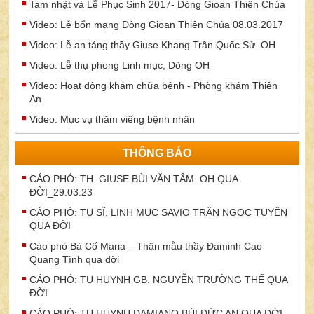
Tam nhật và Lễ Phục Sinh 2017- Dòng Gioan Thiên Chúa
Video: Lễ bổn mạng Dòng Gioan Thiên Chúa 08.03.2017
Video: Lễ an táng thầy Giuse Khang Trần Quốc Sử. OH
Video: Lễ thụ phong Linh mục, Dòng OH
Video: Hoạt động khám chữa bệnh - Phòng khám Thiên
An
Video: Mục vụ thăm viếng bệnh nhân
THÔNG BÁO
CÁO PHÓ: TH. GIUSE BÙI VĂN TÂM. OH QUA
ĐỜI_29.03.23
CÁO PHÓ: TU SĨ, LINH MỤC SAVIO TRẦN NGỌC TUYÊN
QUA ĐỜI
Cáo phó Bà Cố Maria – Thân mẫu thầy Đaminh Cao
Quang Tình qua đời
CÁO PHÓ: TU HUYNH GB. NGUYỄN TRƯỜNG THẾ QUA
ĐỜI
CÁO PHÓ: TU HUYNH DAMIANO BÙI ĐỨC AN QUA ĐỜI