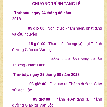
CHƯƠNG TRÌNH TANG LỄ
Th
ứ
sáu
, ngày
24 tháng 08 năm
201
8
09
giờ 00
: Nghi thức khâm niệm, phát tang
và cầu nguyện
15 giờ 00
: Thánh lễ cầu nguyện tại Thánh
đường Giáo xứ Vạn Lộc
Xóm 13 - Xuân Phong - Xuân
Trường - Nam Định
Thứ bảy
, ngày
25
tháng
08
năm 201
8
08
giờ
00
: Di quan ra Thánh đường Giáo
xứ Vạn Lộc
09 giờ 00
: Thánh lễ An táng tại Thánh
đường Giáo xứ Vạn Lộc