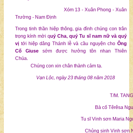
Xóm 13 - Xuân Phong - Xuân
Trường - Nam Định
Trong tinh thần hiệp thông, gia đình chúng con trân
trọng kính mời q
uý Cha, quý Tu sĩ nam nữ và quý
vị
tới hiệp dâng Thánh lễ và cầu nguyện cho
Ông
Cố Giuse
sớm được hưởng tôn nhan Thiên
Chúa.
Chúng con xin chân thành cảm tạ.
Vạn Lộc, ngày 23 tháng 08 năm 2018
T/M. TANG
Bà cố Têrêsa Ngu
Tu sĩ Vinh sơn Maria N
Chủng sinh Vinh sơn 