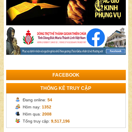
FACEBOOK
THỐNG KÊ TRUY CẬP
Đang online:
54
Hôm nay:
1352
Hôm qua:
2008
Tổng truy cập:
9,517,196