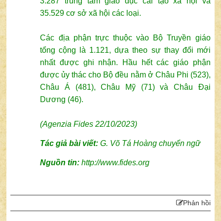
3.287 trung tâm giáo dục cải tạo xã hội và
35.529 cơ sở xã hội các loại.
Các địa phận trực thuộc vào Bộ Truyền giáo
tổng cộng là 1.121, dựa theo sự thay đổi mới
nhất được ghi nhận. Hầu hết các giáo phận
được ủy thác cho Bộ đều nằm ở Châu Phi (523),
Châu Á (481), Châu Mỹ (71) và Châu Đại
Dương (46).
(Agenzia Fides 22/10/2023)
Tác giả bài viết:
G. Võ Tá Hoàng chuyển ngữ
Nguồn tin:
http://www.fides.org
Phản hồi