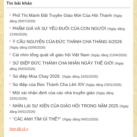
Tin bài khác
Phố Thị Mảnh Đất Truyền Giáo Mới Của Hội Thánh
(Ngày
đăng 29/07/2026)
PHẨM GIÁ VÀ SỰ YẾU ĐUỐI CỦA CON NGƯỜI
(Ngày đăng
21/06/2026)
Ý CẦU NGUYỆN CỦA ĐỨC THÁNH CHA THÁNG 6/2026
(Ngày đăng 03/06/2026)
Cái nhìn tổng quát về giáo hội Việt Nam
(Ngày đăng 21/04/2026)
SỨ ĐIỆP ĐỨC THÁNH CHA NHÂN NGÀY THẾ GIỚI
(Ngày
đăng 26/03/2026)
Sứ điệp Mùa Chay 2026:
(Ngày đăng 15/02/2026)
Sứ điệp của Đức Thánh Cha Lêô XIV
(Ngày đăng 23/01/2026)
Một vài nhận định của các nhà truyền giáo
(Ngày đăng
15/01/2026)
NHÌN LẠI SỰ KIỆN CỦA GIÁO HỘI TRONG NĂM 2025
(Ngày
đăng 04/01/2026)
“CÁC ANH TÌM GÌ THẾ?”
(Ngày đăng 04/01/2026)
Xem tất cả »