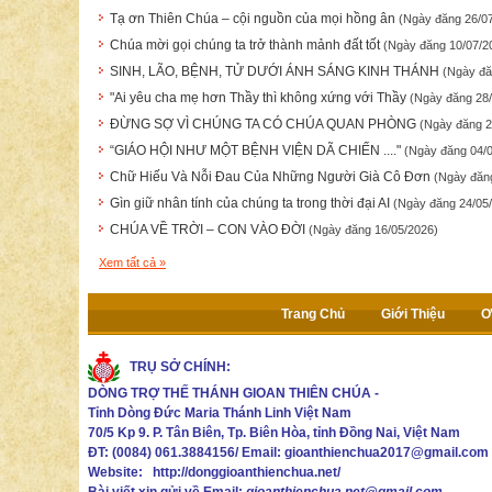
Tạ ơn Thiên Chúa – cội nguồn của mọi hồng ân
(Ngày đăng 26/0
Chúa mời gọi chúng ta trở thành mảnh đất tốt
(Ngày đăng 10/07/2
SINH, LÃO, BỆNH, TỬ DƯỚI ÁNH SÁNG KINH THÁNH
(Ngày đă
"Ai yêu cha mẹ hơn Thầy thì không xứng với Thầy
(Ngày đăng 28
ĐỪNG SỢ VÌ CHÚNG TA CÓ CHÚA QUAN PHÒNG
(Ngày đăng 2
“GIÁO HỘI NHƯ MỘT BỆNH VIỆN DÃ CHIẾN ...."
(Ngày đăng 04/
Chữ Hiếu Và Nỗi Đau Của Những Người Già Cô Đơn
(Ngày đăn
Gìn giữ nhân tính của chúng ta trong thời đại AI
(Ngày đăng 24/05
CHÚA VỀ TRỜI – CON VÀO ĐỜI
(Ngày đăng 16/05/2026)
Xem tất cả »
Trang Chủ
Giới Thiệu
Ơ
TRỤ SỞ CHÍNH:
DÒNG TRỢ THẾ THÁNH GIOAN THIÊN CHÚA
-
Tỉnh Dòng Đức Maria Thánh Linh Việt Nam
70/5 Kp 9. P. Tân Biên, Tp. Biên Hòa, tỉnh Đồng Nai, Việt Nam
ĐT: (0084) 061.3884156/
Email:
gioanthienchua2017@gmail.com
Website: http://donggioanthienchua.net/