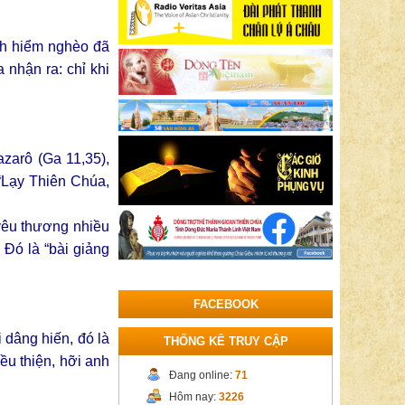
nh hiểm nghèo đã
a nhận ra: chỉ khi
zarô (Ga 11,35),
 “Lạy Thiên Chúa,
 yêu thương nhiều
 Đó là “bài giảng
FACEBOOK
 dâng hiến, đó là
THỐNG KÊ TRUY CẬP
ều thiện, hỡi anh
Đang online:
71
Hôm nay:
3226