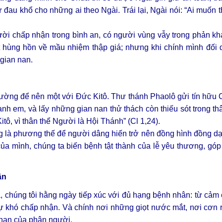
au khổ cho những ai theo Ngài. Trái lại, Ngài nói: “Ai muốn t
gười chấp nhận trong bình an, có người vùng vẫy trong phản k
t hùng hồn về mầu nhiệm thập giá; nhưng khi chính mình đối d
 gian nan.
đường để nên một với Đức Kitô. Thư thánh Phaolô gửi tín hữu
anh em, và lấy những gian nan thử thách còn thiếu sót trong th
ô, vì thân thể Người là Hội Thánh” (Cl 1,24).
ng là phương thế để người dâng hiến trở nên đồng hình đồng d
ủa mình, chúng ta biến bệnh tật thành của lễ yêu thương, góp
ân
 chúng tôi hằng ngày tiếp xúc với đủ hạng bệnh nhân: từ cảm
ự khó chấp nhận. Và chính nơi những giọt nước mắt, nơi cơn rê
hạn của phận người.