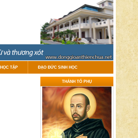
HỌC TẬP
ĐẠO ĐỨC SINH HỌC
THÁNH TỔ PHỤ