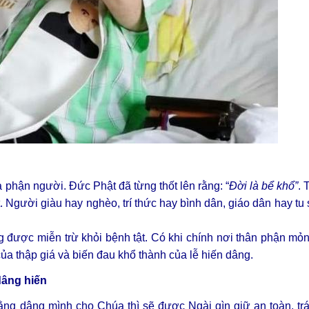
a phận người. Đức Phật đã từng thốt lên rằng: “
Đời là bể khổ”
. 
. Người giàu hay nghèo, trí thức hay bình dân, giáo dân hay tu s
 được miễn trừ khỏi bệnh tật. Có khi chính nơi thân phận mỏ
ủa thập giá và biến đau khổ thành của lễ hiến dâng.
dâng hiến
 rằng dâng mình cho Chúa thì sẽ được Ngài gìn giữ an toàn, trá