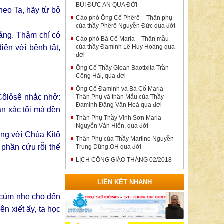
BÙI ĐỨC AN QUA ĐỜI
heo Ta, hãy từ bỏ
Cáo phó Ông Cố Phêrô – Thân phụ
của thầy Phêrô Nguyễn Đức qua đời
háng. Thậm chí có
Cáo phó Bà Cố Maria – Thân mẫu
iện với bệnh tật,
của thầy Đaminh Lê Huy Hoàng qua
đời
Ông Cố Thầy Gioan Baotixita Trần
Công Hải, qua đời
Ông Cố Đaminh và Bà Cố Maria -
 Côlôsê nhắc nhở:
Thân Phụ và thân Mẫu của Thầy
Đaminh Đặng Văn Hoà qua đời
ân xác tôi mà đền
Thân Phụ Thầy Vinh Sơn Maria
Nguyễn Văn Hiển, qua đời
ạng với Chúa Kitô
Thân Phụ của Thầy Martino Nguyễn
 phần cứu rỗi thế
Trung Dũng.OH qua đời
LỊCH CÔNG GIÁO THÁNG 02/2018
LIÊN KẾT NHANH
 cúm nhẹ cho đến
n xiết ấy, ta học