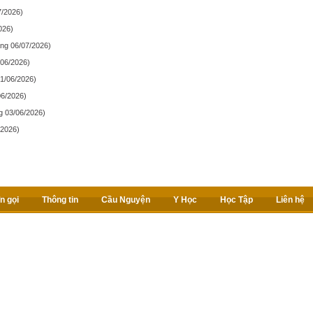
7/2026)
026)
ng 06/07/2026)
/06/2026)
1/06/2026)
06/2026)
g 03/06/2026)
/2026)
n gọi
Thông tin
Cầu Nguyện
Y Học
Học Tập
Liên hệ