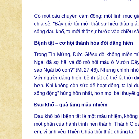
Có một câu chuyện cảm động: một linh mục gi
chia sẻ: “Bây giờ tôi mới thật sự hiểu thập giá,
sống đau khổ, ta mới thật sự bước vào chiều sâ
Bệnh tật – cơ hội thánh hóa đời dâng hiến
Trong Tin Mừng, Đức Giêsu đã không miễn trừ
Ngài đã sợ hãi và đổ mồ hôi máu ở Vườn Cây Dầ
sao Ngài bỏ con?” (Mt 27,46). Nhưng chính nhờ
Với người dâng hiến, bệnh tật có thể là thời 
hơn. Khi không còn sức để hoạt động, ta lại đ
sống động” hùng hồn nhất, hơn mọi bài thuyết g
Đau khổ – quà tặng mầu nhiệm
Đau khổ bởi bệnh tật là một mầu nhiệm, không
một phần của hành trình nên thánh. Thánh Gioa
em, vì tình yêu Thiên Chúa thôi thúc chúng ta.”