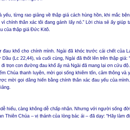
à yếu, từng rao giảng về thập giá cách hùng hồn, khi mắc bệ
 vì chính thân xác tôi đang gánh lấy nó.” Lời chia sẻ ấy giúp t
u của thập giá Đức Kitô.
 đau khổ cho chính mình. Ngài đã khóc trước cái chết của La
u (Lc 22,44), và cuối cùng, Ngài đã thốt lên trên thập giá:
 đi trọn con đường đau khổ ấy mà Ngài đã mang lại ơn cứu độ.
điểm Chúa thanh luyện, mời gọi sống khiêm tốn, cảm thông và
ược mời gọi dâng hiến bằng chính thân xác đau yếu của mình.
iảng.
 dễ hiểu, càng không dễ chấp nhận. Nhưng với người sống đời
n Thiên Chúa – vị thánh của lòng bác ái – đã dạy: “Hãy làm đi