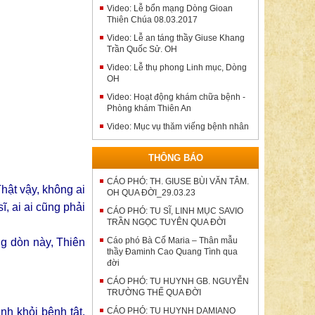
Video: Lễ bổn mạng Dòng Gioan
Thiên Chúa 08.03.2017
Video: Lễ an táng thầy Giuse Khang
Trần Quốc Sử. OH
Video: Lễ thụ phong Linh mục, Dòng
OH
Video: Hoạt động khám chữa bệnh -
Phòng khám Thiên An
Video: Mục vụ thăm viếng bệnh nhân
THÔNG BÁO
CÁO PHÓ: TH. GIUSE BÙI VĂN TÂM.
Thật vậy, không ai
OH QUA ĐỜI_29.03.23
ĩ, ai ai cũng phải
CÁO PHÓ: TU SĨ, LINH MỤC SAVIO
TRẦN NGỌC TUYÊN QUA ĐỜI
Cáo phó Bà Cố Maria – Thân mẫu
ng dòn này, Thiên
thầy Đaminh Cao Quang Tình qua
đời
CÁO PHÓ: TU HUYNH GB. NGUYỄN
TRƯỜNG THẾ QUA ĐỜI
nh khỏi bệnh tật.
CÁO PHÓ: TU HUYNH DAMIANO