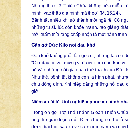
Nhưng thực tế, Thiên Chúa không hứa miễn trừ đ
mình, vác thập giá mình mà theo” (Mt 16,24).
Bệnh tật nhiều khi trở thành một ngã rẽ. Có n
những tu sĩ, lúc còn khỏe mạnh, rao giảng thậ
mới thấm thía rằng chấp nhận là một hành trình
Gặp gỡ Đức Kitô nơi đau khổ
Đau khổ không phải là ngõ cụt, nhưng là con 
“Giờ đây tôi vui mừng vì được chịu đau khổ vì 
bù vào những nỗi gian nan thử thách của Đức Kit
Như thế, bệnh tật không còn là hình phạt, như
chịu đóng đinh. Khi hiệp dâng những nỗi đau c
giới.
Niềm an ủi từ kinh nghiệm phục vụ bệnh nh
Trong ơn gọi Trợ Thế Thánh Gioan Thiên Chúa,
ung thư giai đoạn cuối. Điều chung nơi họ là s
được bài học sâu xa về sự mong manh và giới 