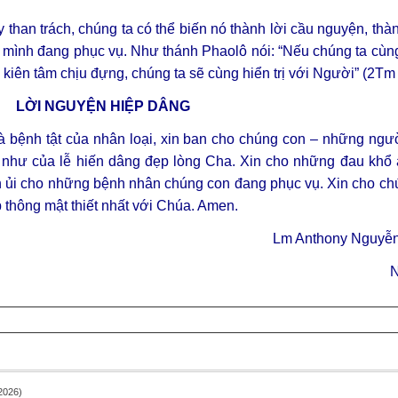
y than trách, chúng ta có thể biến nó thành lời cầu nguyện, thà
n mình đang phục vụ.
Như thánh Phaolô nói: “Nếu chúng ta cùn
kiên tâm chịu đựng, chúng ta sẽ cùng hiển trị với Người” (2Tm 
LỜI NGUYỆN HIỆP DÂNG
 bệnh tật của nhân loại, xin ban cho chúng con – những ngư
 như của lễ hiến dâng đẹp lòng Cha. Xin cho những đau khổ ấ
an ủi cho những bệnh nhân chúng con đang phục vụ. Xin cho c
 thông mật thiết nhất với Chúa. Amen.
Lm Anthony Nguyễ
N
2026)