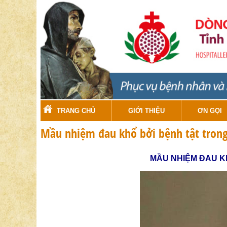
TRANG CHỦ
GIỚI THIỆU
ƠN GỌI
Mầu nhiệm đau khổ bởi bệnh tật trong
MẦU NHIỆM ĐAU K