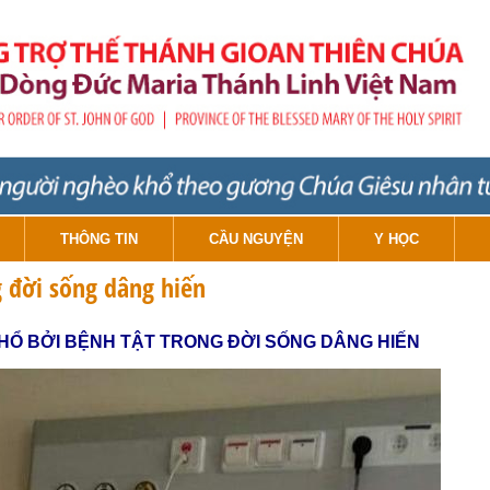
THÔNG TIN
CẦU NGUYỆN
Y HỌC
 đời sống dâng hiến
HỔ BỞI BỆNH TẬT TRONG ĐỜI SỐNG DÂNG HIẾN