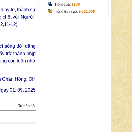
Hôm qua:
1938
nh hy lễ, thành sự
Tổng truy cập:
9,521,008
g chết với Người,
2,11-12).
ời sống đời dâng
y trở thành nhịp
húng con luôn nhớ
n Chân Hồng. OH
gày 01. 09. 2025
Phản hồi