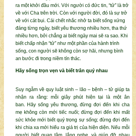
ra một khởi đầu mới. Với người có đức tin, “tử” là trở
về với Cha trên trời.
Còn với người đời, đó là sự trở
về với cát bụi. Cái chết nhắc nhở ta biết sống xứng
đáng từng ngày, biết yêu thương nhiều hơn, tha thứ
nhiều hơn, bởi chẳng ai biết ngày mai sẽ ra sao.
Khi
biết chấp nhận “tử” như một phần của hành trình
sống, con người sẽ không còn sợ hãi, nhưng bình
an bước đi trong niềm tín thác.
Hãy sống trọn vẹn và biết trân quý nhau
Suy ngẫm về quy luật sinh – lão – bệnh – tử giúp ta
nhận ra rằng: mỗi giây phút hiện tại là một ân
ban.
Hãy sống yêu thương, đừng đợi đến khi cha
mẹ không còn mới tiếc nuối; đừng đợi đến khi mất
sức khỏe mới biết quý trọng sự sống;
đừng đợi đến
khi chia xa mới hiểu ra giá trị của hiện diện.
Nếu mỗi
người biết quan tâm, lắng nghe, và giúp đỡ nhau