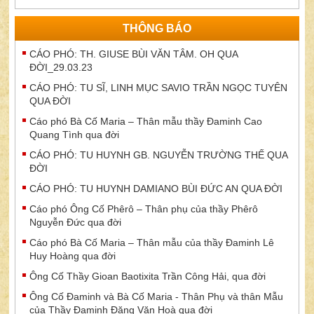
THÔNG BÁO
CÁO PHÓ: TH. GIUSE BÙI VĂN TÂM. OH QUA
ĐỜI_29.03.23
CÁO PHÓ: TU SĨ, LINH MỤC SAVIO TRẦN NGỌC TUYÊN
QUA ĐỜI
Cáo phó Bà Cố Maria – Thân mẫu thầy Đaminh Cao
Quang Tình qua đời
CÁO PHÓ: TU HUYNH GB. NGUYỄN TRƯỜNG THẾ QUA
ĐỜI
CÁO PHÓ: TU HUYNH DAMIANO BÙI ĐỨC AN QUA ĐỜI
Cáo phó Ông Cố Phêrô – Thân phụ của thầy Phêrô
Nguyễn Đức qua đời
Cáo phó Bà Cố Maria – Thân mẫu của thầy Đaminh Lê
Huy Hoàng qua đời
Ông Cố Thầy Gioan Baotixita Trần Công Hải, qua đời
Ông Cố Đaminh và Bà Cố Maria - Thân Phụ và thân Mẫu
của Thầy Đaminh Đặng Văn Hoà qua đời