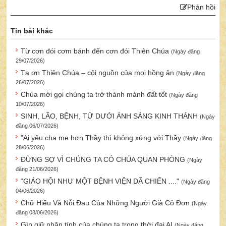
Phản hồi
Tin bài khác
Từ cơn đói cơm bánh đến cơn đói Thiên Chúa
(Ngày đăng
29/07/2026)
Tạ ơn Thiên Chúa – cội nguồn của mọi hồng ân
(Ngày đăng
26/07/2026)
Chúa mời gọi chúng ta trở thành mảnh đất tốt
(Ngày đăng
10/07/2026)
SINH, LÃO, BỆNH, TỬ DƯỚI ÁNH SÁNG KINH THÁNH
(Ngày
đăng 06/07/2026)
"Ai yêu cha mẹ hơn Thầy thì không xứng với Thầy
(Ngày đăng
28/06/2026)
ĐỪNG SỢ VÌ CHÚNG TA CÓ CHÚA QUAN PHÒNG
(Ngày
đăng 21/06/2026)
“GIÁO HỘI NHƯ MỘT BỆNH VIỆN DÃ CHIẾN ...."
(Ngày đăng
04/06/2026)
Chữ Hiếu Và Nỗi Đau Của Những Người Già Cô Đơn
(Ngày
đăng 03/06/2026)
Gìn giữ nhân tính của chúng ta trong thời đại AI
(Ngày đăng