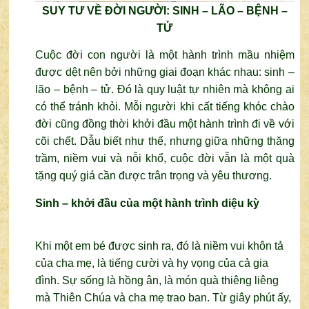
SUY TƯ VỀ ĐỜI NGƯỜI: SINH – LÃO – BỆNH –
TỬ
Cuộc đời con người là một hành trình mầu nhiệm
được dệt nên bởi những giai đoạn khác nhau: sinh –
lão – bệnh – tử.
Đó là quy luật tự nhiên mà không ai
có thể tránh khỏi. Mỗi người khi cất tiếng khóc chào
đời cũng đồng thời khởi đầu một hành trình đi về với
cõi chết.
Dẫu biết như thế, nhưng giữa những thăng
trầm, niềm vui và nỗi khổ, cuộc đời vẫn là một quà
tặng quý giá cần được trân trọng và yêu thương.
Sinh – khởi đầu của một hành trình diệu kỳ
Khi một em bé được sinh ra, đó là niềm vui khôn tả
của cha mẹ, là tiếng cười và hy vọng của cả gia
đình.
Sự sống là hồng ân, là món quà thiêng liêng
mà Thiên Chúa và cha mẹ trao ban. Từ giây phút ấy,